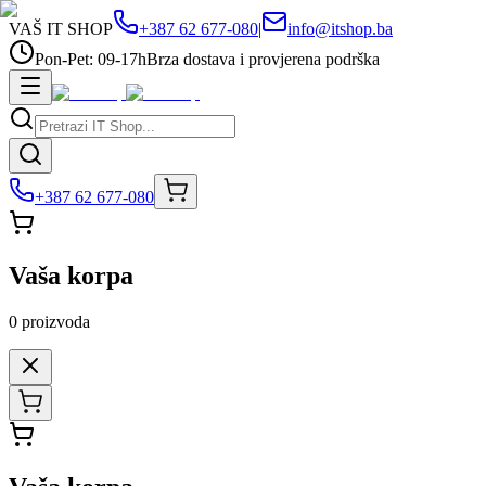
VAŠ IT SHOP
+387 62 677-080
|
info@itshop.ba
Pon-Pet: 09-17h
Brza dostava i provjerena podrška
+387 62 677-080
Vaša korpa
0
proizvoda