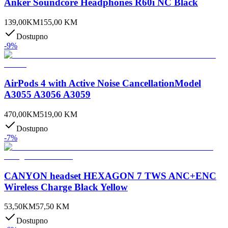
Anker Soundcore Headphones R60i NC Black
139,00
KM
155,00
KM
Dostupno
-
9
%
AirPods 4 with Active Noise CancellationModel
A3055 A3056 A3059
470,00
KM
519,00
KM
Dostupno
-
7
%
CANYON headset HEXAGON 7 TWS ANC+ENC
Wireless Charge Black Yellow
53,50
KM
57,50
KM
Dostupno