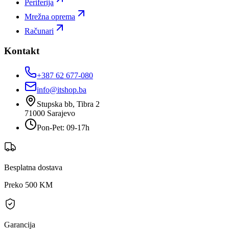
Periferija
Mrežna oprema
Računari
Kontakt
+387 62 677-080
info@itshop.ba
Stupska bb, Tibra 2
71000
Sarajevo
Pon-Pet: 09-17h
Besplatna dostava
Preko 500 KM
Garancija