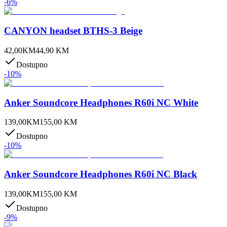
-
6
%
CANYON headset BTHS-3 Beige
42,00
KM
44,90
KM
Dostupno
-
10
%
Anker Soundcore Headphones R60i NC White
139,00
KM
155,00
KM
Dostupno
-
10
%
Anker Soundcore Headphones R60i NC Black
139,00
KM
155,00
KM
Dostupno
-
9
%