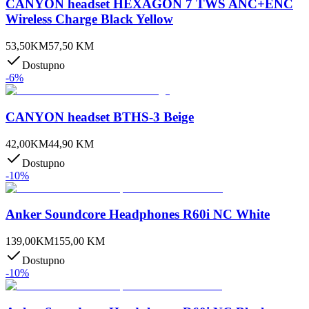
CANYON headset HEXAGON 7 TWS ANC+ENC
Wireless Charge Black Yellow
53,50
KM
57,50
KM
Dostupno
-
6
%
CANYON headset BTHS-3 Beige
42,00
KM
44,90
KM
Dostupno
-
10
%
Anker Soundcore Headphones R60i NC White
139,00
KM
155,00
KM
Dostupno
-
10
%