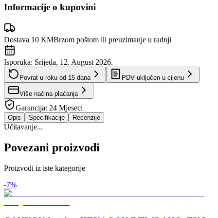
Informacije o kupovini
Dostava 10 KM
Brzom poštom ili preuzimanje u radnji
Isporuka:
Srijeda, 12. August 2026.
Povrat u roku od
15
dana
PDV uključen u cijenu
Više načina plaćanja
Garancija:
24 Mjeseci
Opis
Specifikacije
Recenzije
Učitavanje...
Povezani proizvodi
Proizvodi iz iste kategorije
-
7
%