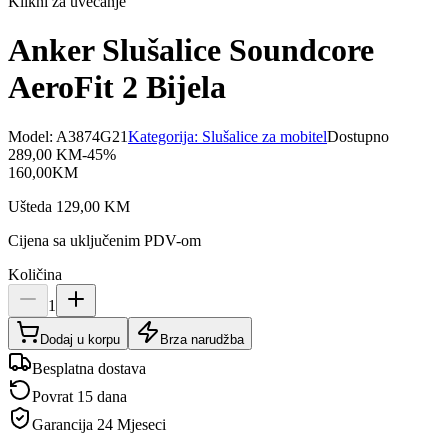
Klikni za uvećanje
Anker Slušalice Soundcore
AeroFit 2 Bijela
Model:
A3874G21
Kategorija:
Slušalice za mobitel
Dostupno
289,00
KM
-
45
%
160,00
KM
Ušteda
129,00
KM
Cijena sa uključenim PDV-om
Količina
1
Dodaj u korpu
Brza narudžba
Besplatna dostava
Povrat 15 dana
Garancija
24 Mjeseci