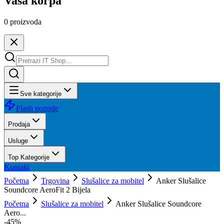
Vaša korpa
0
proizvoda
Sve kategorije
Flash ponude
Prodaja
Usluge
Top Kategorije
Kontakt
Početna
Trgovina
Slušalice za mobitel
Anker Slušalice
Soundcore AeroFit 2 Bijela
Početna
Slušalice za mobitel
Anker Slušalice Soundcore
Aero...
-
45
%