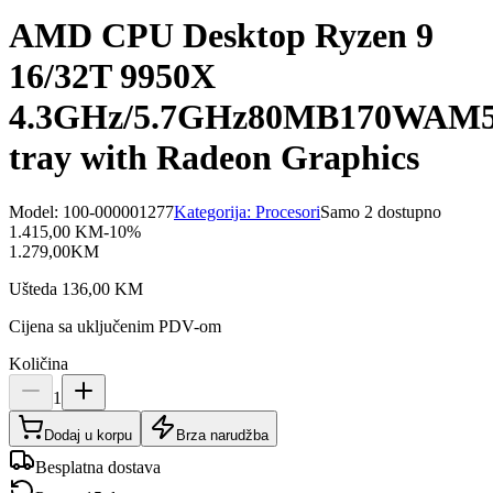
AMD CPU Desktop Ryzen 9
16/32T 9950X
4.3GHz/5.7GHz80MB170WAM
tray with Radeon Graphics
Model:
100-000001277
Kategorija:
Procesori
Samo 2 dostupno
1.415,00
KM
-
10
%
1.279,00
KM
Ušteda
136,00
KM
Cijena sa uključenim PDV-om
Količina
1
Dodaj u korpu
Brza narudžba
Besplatna dostava