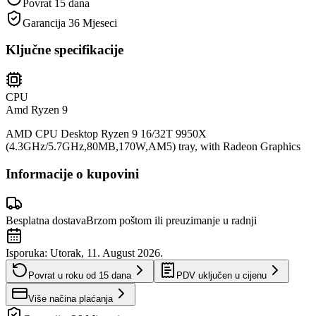
Povrat 15 dana
Garancija
36 Mjeseci
Ključne specifikacije
CPU
Amd Ryzen 9
AMD CPU Desktop Ryzen 9 16/32T 9950X
(4.3GHz/5.7GHz,80MB,170W,AM5) tray, with Radeon Graphics
Informacije o kupovini
Besplatna dostava
Brzom poštom ili preuzimanje u radnji
Isporuka:
Utorak, 11. August 2026.
Povrat u roku od
15
dana
PDV uključen u cijenu
Više načina plaćanja