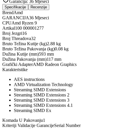
Garancija:
36 Mjeseci
Specifikacije
Recenzije
Brend
Amd
GARANCIJA
36 Mjeseci
CPU
Amd Ryzen 9
Artikal
100 000001277
Broj Jezgri
16
Broj Threadova
32
Bruto Težina Kutije (kg)
2.88 kg
Bruto Težina Pakovanja (kg)
0.08 kg
Dužina Kutije (mm)
593 mm
Dužina Pakovanja (mm)
117 mm
Grafički Adapter
AMD Radeon Graphics
Karakteristike
AES instructions
AMD Virtualization Technology
Streaming SIMD Extensions
Streaming SIMD Extensions 2
Streaming SIMD Extensions 3
Streaming SIMD Extensions 4.1
Streaming SIMD Ex
Komada U Pakovanju
1
Kriteriji Validacije Garancije
Serial Number