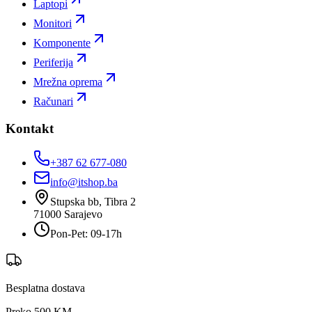
Laptopi
Monitori
Komponente
Periferija
Mrežna oprema
Računari
Kontakt
+387 62 677-080
info@itshop.ba
Stupska bb, Tibra 2
71000
Sarajevo
Pon-Pet: 09-17h
Besplatna dostava
Preko 500 KM