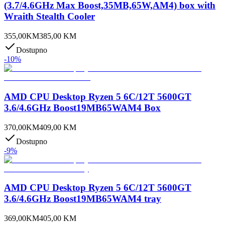
(3.7/4.6GHz Max Boost,35MB,65W,AM4) box with
Wraith Stealth Cooler
355,00
KM
385,00
KM
Dostupno
-
10
%
AMD CPU Desktop Ryzen 5 6C/12T 5600GT
3.6/4.6GHz Boost19MB65WAM4 Box
370,00
KM
409,00
KM
Dostupno
-
9
%
AMD CPU Desktop Ryzen 5 6C/12T 5600GT
3.6/4.6GHz Boost19MB65WAM4 tray
369,00
KM
405,00
KM