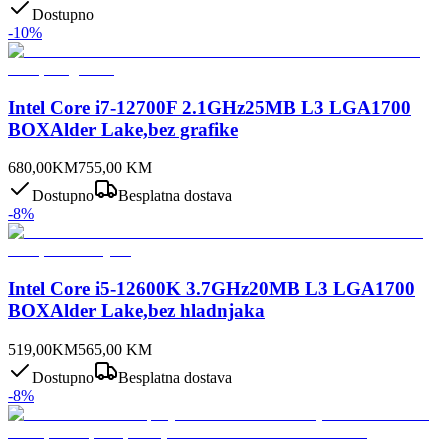
Dostupno
-
10
%
Intel Core i7-12700F 2.1GHz25MB L3 LGA1700
BOXAlder Lake,bez grafike
680,00
KM
755,00
KM
Dostupno
Besplatna dostava
-
8
%
Intel Core i5-12600K 3.7GHz20MB L3 LGA1700
BOXAlder Lake,bez hladnjaka
519,00
KM
565,00
KM
Dostupno
Besplatna dostava
-
8
%