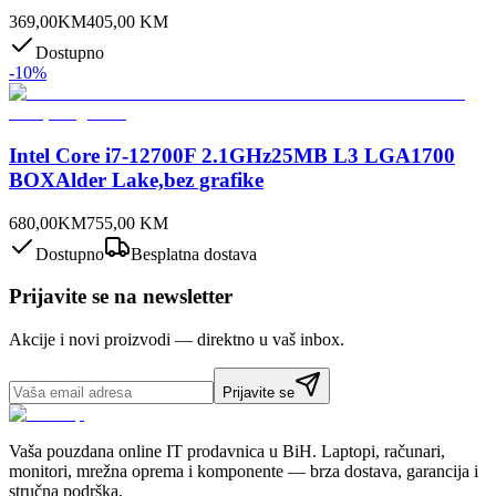
369,00
KM
405,00
KM
Dostupno
-
10
%
Intel Core i7-12700F 2.1GHz25MB L3 LGA1700
BOXAlder Lake,bez grafike
680,00
KM
755,00
KM
Dostupno
Besplatna dostava
Prijavite se na newsletter
Akcije i novi proizvodi — direktno u vaš inbox.
Prijavite se
Vaša pouzdana online IT prodavnica u BiH. Laptopi, računari,
monitori, mrežna oprema i komponente — brza dostava, garancija i
stručna podrška.