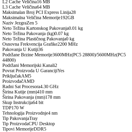
L2 Cache Veličina
16 MB
L3 Cache Veličina
64 MB
Maksimalan Broj PCI Express Linija
28
Maksimalna Veličina Memorije
192GB
Naziv Jezgra
Zen 5
Neto Težina Kartonskog Pakovanja
0.01 kg
Neto Težina Pakovanja (kg)
0.07 kg
Neto Težina Plastičnog Pakovanja
0 kg
Osnovna Frekvencija Grafike
2200 MHz
Pakovanja U Kutiji
36
Podržane Brzine Memorije
3600MHz(PC5 28800)/5600MHz(PC5
44800)
Podržani Memorijski Kanali
2
Povrat Proizvoda U Garanciji
Yes
Priključak
AM5
Proizvođač
AMD
Radni Sat Procesora
4.30 GHz
Širina Kutije (mm)
410 mm
Širina Pakovanja (mm)
178 mm
Skup Instrukcija
64 bit
TDP
170 W
Tehnologija Proizvodnje
4 nm
Tip Pakovanja
Tray
Tip Proizvoda
CPU Desktop
Tipovi Memorije
DDR5