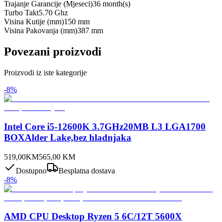
Trajanje Garancije (Mjeseci)
36 month(s)
Turbo Takt
5.70 Ghz
Visina Kutije (mm)
150 mm
Visina Pakovanja (mm)
387 mm
Povezani proizvodi
Proizvodi iz iste kategorije
-
8
%
Intel Core i5-12600K 3.7GHz20MB L3 LGA1700
BOXAlder Lake,bez hladnjaka
519,00
KM
565,00
KM
Dostupno
Besplatna dostava
-
8
%
AMD CPU Desktop Ryzen 5 6C/12T 5600X