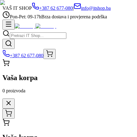
VAŠ IT SHOP
+387 62 677-080
|
info@itshop.ba
Pon-Pet: 09-17h
Brza dostava i provjerena podrška
+387 62 677-080
Vaša korpa
0
proizvoda