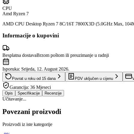
CPU
Amd Ryzen 7
AMD CPU Desktop Ryzen 7 8C/16T 7800X3D (5.0GHz Max, 104M
Informacije o kupovini
Besplatna dostava
Brzom poštom ili preuzimanje u radnji
Isporuka:
Srijeda, 12. August 2026.
Povrat u roku od
15
dana
PDV uključen u cijenu
V
Garancija:
36 Mjeseci
Opis
Specifikacije
Recenzije
Učitavanje...
Povezani proizvodi
Proizvodi iz iste kategorije