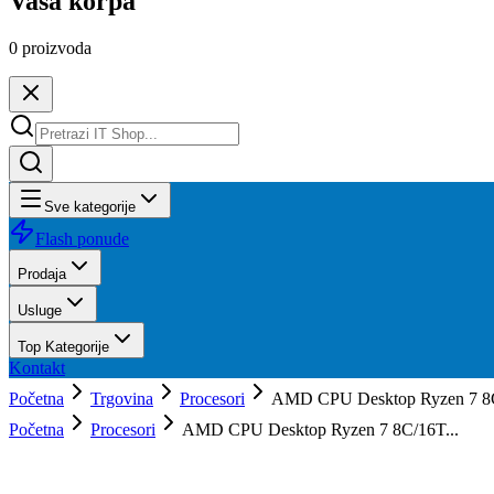
Vaša korpa
0
proizvoda
Sve kategorije
Flash ponude
Prodaja
Usluge
Top Kategorije
Kontakt
Početna
Trgovina
Procesori
AMD CPU Desktop Ryzen 7 8
Početna
Procesori
AMD CPU Desktop Ryzen 7 8C/16T...