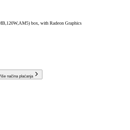
B,120W,AM5) box, with Radeon Graphics
iše načina plaćanja