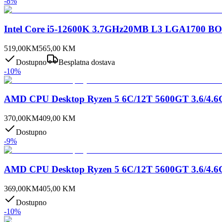
-
8
%
Intel Core i5-12600K 3.7GHz20MB L3 LGA1700 BOX
519,00
KM
565,00
KM
Dostupno
Besplatna dostava
-
10
%
AMD CPU Desktop Ryzen 5 6C/12T 5600GT 3.6/4
370,00
KM
409,00
KM
Dostupno
-
9
%
AMD CPU Desktop Ryzen 5 6C/12T 5600GT 3.6/4
369,00
KM
405,00
KM
Dostupno
-
10
%