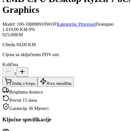
Graphics
Model:
100-100000910WOF
Kategorija:
Procesori
Dostupno
1.019,00
KM
-
9
%
925,00
KM
Ušteda
94,00
KM
Cijena sa uključenim PDV-om
Količina
1
Dodaj u korpu
Brza narudžba
Besplatna dostava
Povrat 15 dana
Garancija
36 Mjeseci
Ključne specifikacije