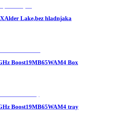
Alder Lake,bez hladnjaka
.6GHz Boost19MB65WAM4 Box
.6GHz Boost19MB65WAM4 tray