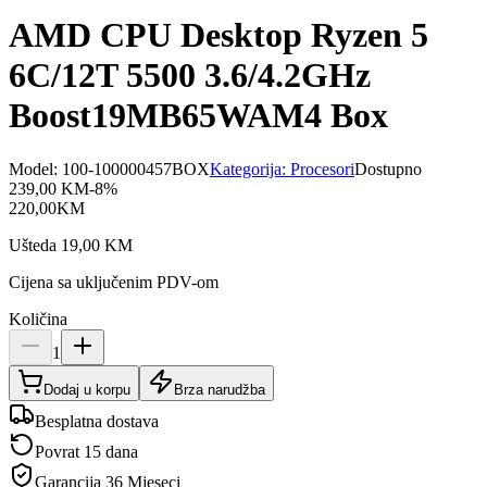
AMD CPU Desktop Ryzen 5
6C/12T 5500 3.6/4.2GHz
Boost19MB65WAM4 Box
Model:
100-100000457BOX
Kategorija:
Procesori
Dostupno
239,00
KM
-
8
%
220,00
KM
Ušteda
19,00
KM
Cijena sa uključenim PDV-om
Količina
1
Dodaj u korpu
Brza narudžba
Besplatna dostava
Povrat 15 dana
Garancija
36 Mjeseci