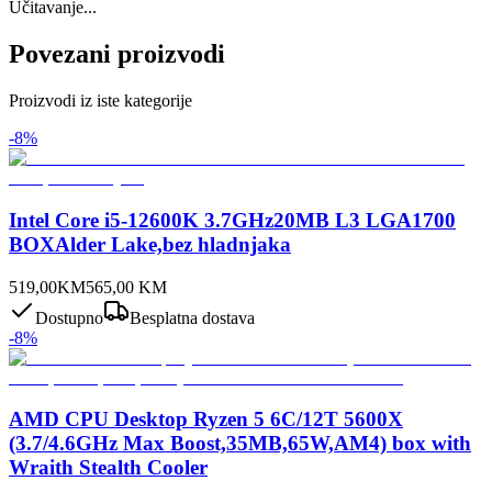
Učitavanje...
Povezani proizvodi
Proizvodi iz iste kategorije
-
8
%
Intel Core i5-12600K 3.7GHz20MB L3 LGA1700
BOXAlder Lake,bez hladnjaka
519,00
KM
565,00
KM
Dostupno
Besplatna dostava
-
8
%
AMD CPU Desktop Ryzen 5 6C/12T 5600X
(3.7/4.6GHz Max Boost,35MB,65W,AM4) box with
Wraith Stealth Cooler