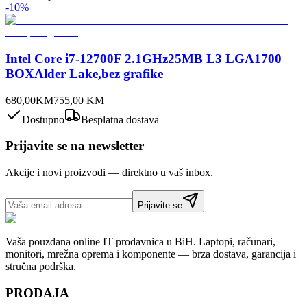
-
10
%
Intel Core i7-12700F 2.1GHz25MB L3 LGA1700
BOXAlder Lake,bez grafike
680,00
KM
755,00
KM
Dostupno
Besplatna dostava
Prijavite se na newsletter
Akcije i novi proizvodi — direktno u vaš inbox.
Prijavite se
Vaša pouzdana online IT prodavnica u BiH. Laptopi, računari,
monitori, mrežna oprema i komponente — brza dostava, garancija i
stručna podrška.
PRODAJA