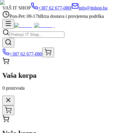
VAŠ IT SHOP
+387 62 677-080
|
info@itshop.ba
Pon-Pet: 09-17h
Brza dostava i provjerena podrška
+387 62 677-080
Vaša korpa
0
proizvoda