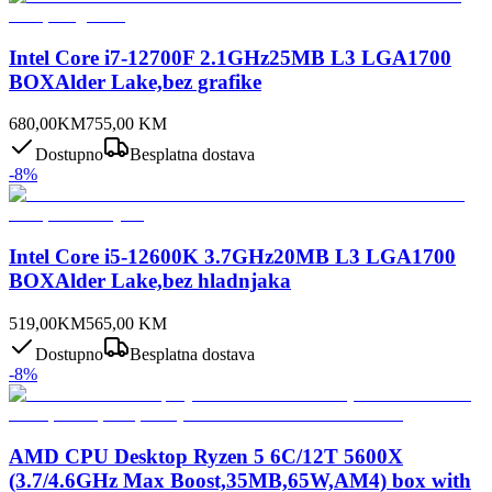
Intel Core i7-12700F 2.1GHz25MB L3 LGA1700
BOXAlder Lake,bez grafike
680,00
KM
755,00
KM
Dostupno
Besplatna dostava
-
8
%
Intel Core i5-12600K 3.7GHz20MB L3 LGA1700
BOXAlder Lake,bez hladnjaka
519,00
KM
565,00
KM
Dostupno
Besplatna dostava
-
8
%
AMD CPU Desktop Ryzen 5 6C/12T 5600X
(3.7/4.6GHz Max Boost,35MB,65W,AM4) box with