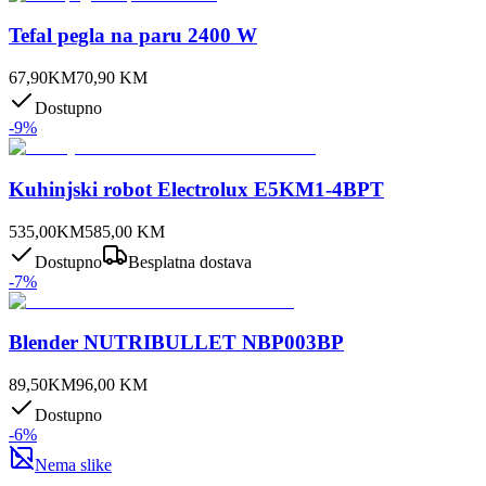
Tefal pegla na paru 2400 W
67,90
KM
70,90
KM
Dostupno
-
9
%
Kuhinjski robot Electrolux E5KM1-4BPT
535,00
KM
585,00
KM
Dostupno
Besplatna dostava
-
7
%
Blender NUTRIBULLET NBP003BP
89,50
KM
96,00
KM
Dostupno
-
6
%
Nema slike