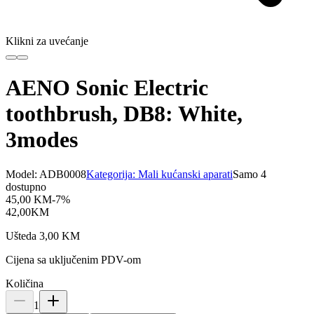
Klikni za uvećanje
AENO Sonic Electric
toothbrush, DB8: White,
3modes
Model:
ADB0008
Kategorija:
Mali kućanski aparati
Samo 4
dostupno
45,00
KM
-
7
%
42,00
KM
Ušteda
3,00
KM
Cijena sa uključenim PDV-om
Količina
1