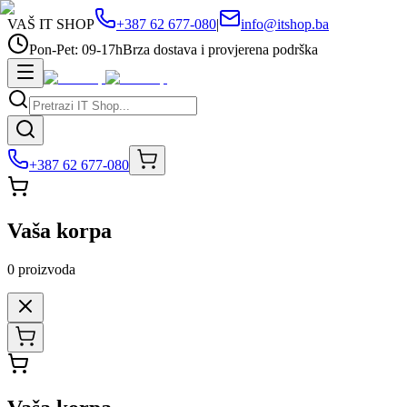
VAŠ IT SHOP
+387 62 677-080
|
info@itshop.ba
Pon-Pet: 09-17h
Brza dostava i provjerena podrška
+387 62 677-080
Vaša korpa
0
proizvoda