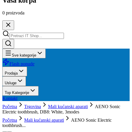
Vaša korpa
0
proizvoda
Sve kategorije
Flash ponude
Prodaja
Usluge
Top Kategorije
Kontakt
Početna
Trgovina
Mali kućanski aparati
AENO Sonic
Electric toothbrush, DB8: White, 3modes
Početna
Mali kućanski aparati
AENO Sonic Electric
toothbrush...