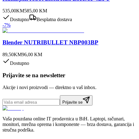
535,00
KM
585,00
KM
Dostupno
Besplatna dostava
-
7
%
Blender NUTRIBULLET NBP003BP
89,50
KM
96,00
KM
Dostupno
Prijavite se na newsletter
Akcije i novi proizvodi — direktno u vaš inbox.
Prijavite se
Vaša pouzdana online IT prodavnica u BiH. Laptopi, računari,
monitori, mrežna oprema i komponente — brza dostava, garancija i
stručna podrška.