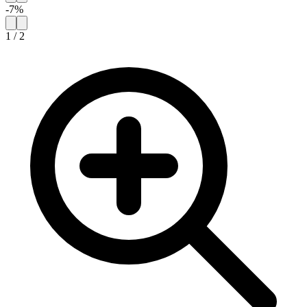
-
7
%
1
/
2