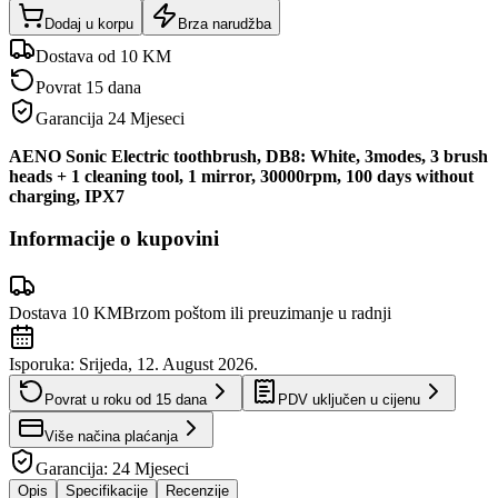
Dodaj u korpu
Brza narudžba
Dostava od 10 KM
Povrat 15 dana
Garancija
24 Mjeseci
AENO Sonic Electric toothbrush, DB8: White, 3modes, 3 brush
heads + 1 cleaning tool, 1 mirror, 30000rpm, 100 days without
charging, IPX7
Informacije o kupovini
Dostava 10 KM
Brzom poštom ili preuzimanje u radnji
Isporuka:
Srijeda, 12. August 2026.
Povrat u roku od
15
dana
PDV uključen u cijenu
Više načina plaćanja
Garancija:
24 Mjeseci
Opis
Specifikacije
Recenzije