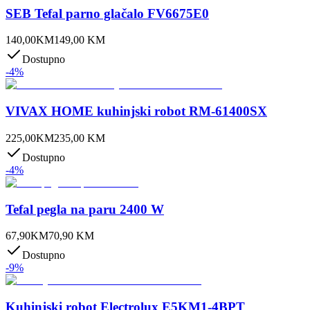
SEB Tefal parno glačalo FV6675E0
140,00
KM
149,00
KM
Dostupno
-
4
%
VIVAX HOME kuhinjski robot RM-61400SX
225,00
KM
235,00
KM
Dostupno
-
4
%
Tefal pegla na paru 2400 W
67,90
KM
70,90
KM
Dostupno
-
9
%
Kuhinjski robot Electrolux E5KM1-4BPT