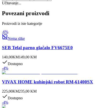
Učitavanje...
Povezani proizvodi
Proizvodi iz iste kategorije
-
6
%
Nema slike
SEB Tefal parno glačalo FV6675E0
140,00
KM
149,00
KM
Dostupno
-
4
%
VIVAX HOME kuhinjski robot RM-61400SX
225,00
KM
235,00
KM
Dostupno
-
4
%