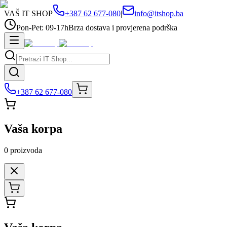
VAŠ IT SHOP
+387 62 677-080
|
info@itshop.ba
Pon-Pet: 09-17h
Brza dostava i provjerena podrška
+387 62 677-080
Vaša korpa
0
proizvoda