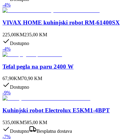
-
4
%
VIVAX HOME kuhinjski robot RM-61400SX
225,00
KM
235,00
KM
Dostupno
-
4
%
Tefal pegla na paru 2400 W
67,90
KM
70,90
KM
Dostupno
-
9
%
Kuhinjski robot Electrolux E5KM1-4BPT
535,00
KM
585,00
KM
Dostupno
Besplatna dostava
-
7
%