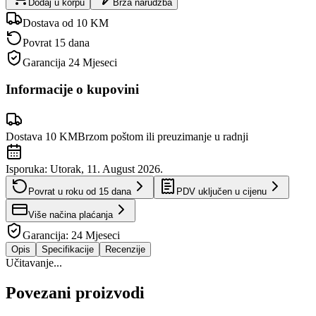
Dodaj u korpu
Brza narudžba
Dostava od 10 KM
Povrat 15 dana
Garancija
24 Mjeseci
Informacije o kupovini
Dostava 10 KM
Brzom poštom ili preuzimanje u radnji
Isporuka:
Utorak, 11. August 2026.
Povrat u roku od
15
dana
PDV uključen u cijenu
Više načina plaćanja
Garancija:
24 Mjeseci
Opis
Specifikacije
Recenzije
Učitavanje...
Povezani proizvodi