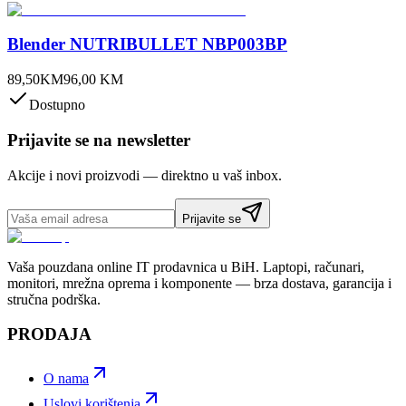
Blender NUTRIBULLET NBP003BP
89,50
KM
96,00
KM
Dostupno
Prijavite se na newsletter
Akcije i novi proizvodi — direktno u vaš inbox.
Prijavite se
Vaša pouzdana online IT prodavnica u BiH. Laptopi, računari,
monitori, mrežna oprema i komponente — brza dostava, garancija i
stručna podrška.
PRODAJA
O nama
Uslovi korištenja