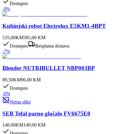
Dostupno
-
9
%
Kuhinjski robot Electrolux E5KM1-4BPT
535,00
KM
585,00
KM
Dostupno
Besplatna dostava
-
7
%
Blender NUTRIBULLET NBP003BP
89,50
KM
96,00
KM
Dostupno
-
6
%
Nema slike
SEB Tefal parno glačalo FV6675E0
140,00
KM
149,00
KM
Dostupno