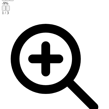
-
9
%
1
/
3