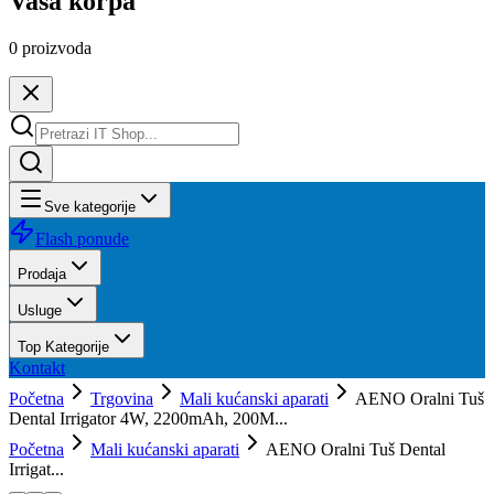
Vaša korpa
0
proizvoda
Sve kategorije
Flash ponude
Prodaja
Usluge
Top Kategorije
Kontakt
Početna
Trgovina
Mali kućanski aparati
AENO Oralni Tuš
Dental Irrigator 4W, 2200mAh, 200M...
Početna
Mali kućanski aparati
AENO Oralni Tuš Dental
Irrigat...