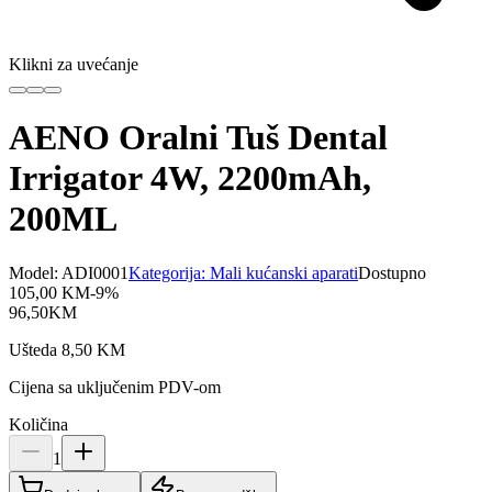
Klikni za uvećanje
AENO Oralni Tuš Dental
Irrigator 4W, 2200mAh,
200ML
Model:
ADI0001
Kategorija:
Mali kućanski aparati
Dostupno
105,00
KM
-
9
%
96,50
KM
Ušteda
8,50
KM
Cijena sa uključenim PDV-om
Količina
1