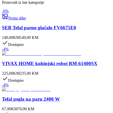
Proizvodi iz iste kategorije
-
6
%
Nema slike
SEB Tefal parno glačalo FV6675E0
140,00
KM
149,00
KM
Dostupno
-
4
%
VIVAX HOME kuhinjski robot RM-61400SX
225,00
KM
235,00
KM
Dostupno
-
4
%
Tefal pegla na paru 2400 W
67,90
KM
70,90
KM