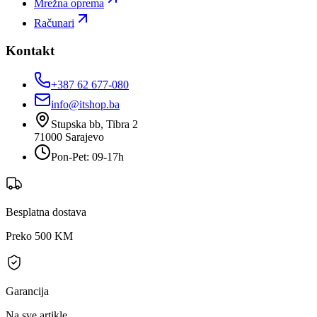
Mrežna oprema
Računari
Kontakt
+387 62 677-080
info@itshop.ba
Stupska bb, Tibra 2
71000
Sarajevo
Pon-Pet: 09-17h
Besplatna dostava
Preko 500 KM
Garancija
Na sve artikle