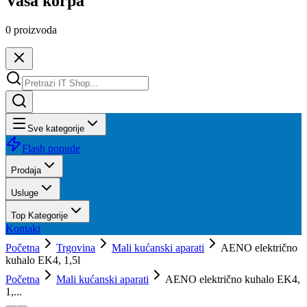
Vaša korpa
0
proizvoda
Sve kategorije
Flash ponude
Prodaja
Usluge
Top Kategorije
Kontakt
Početna
Trgovina
Mali kućanski aparati
AENO električno
kuhalo EK4, 1,5l
Početna
Mali kućanski aparati
AENO električno kuhalo EK4,
1,...