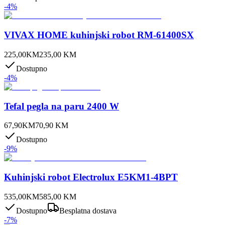
-
4
%
VIVAX HOME kuhinjski robot RM-61400SX
225,00
KM
235,00
KM
Dostupno
-
4
%
Tefal pegla na paru 2400 W
67,90
KM
70,90
KM
Dostupno
-
9
%
Kuhinjski robot Electrolux E5KM1-4BPT
535,00
KM
585,00
KM
Dostupno
Besplatna dostava
-
7
%