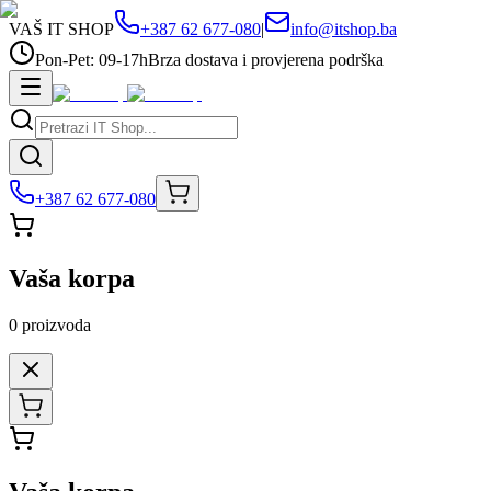
VAŠ IT SHOP
+387 62 677-080
|
info@itshop.ba
Pon-Pet: 09-17h
Brza dostava i provjerena podrška
+387 62 677-080
Vaša korpa
0
proizvoda