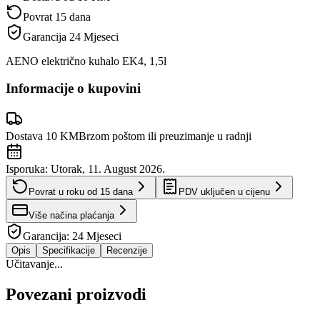
Povrat 15 dana
Garancija
24 Mjeseci
AENO električno kuhalo EK4, 1,5l
Informacije o kupovini
Dostava 10 KM
Brzom poštom ili preuzimanje u radnji
Isporuka:
Utorak, 11. August 2026.
Povrat u roku od
15
dana
PDV uključen u cijenu
Više načina plaćanja
Garancija:
24 Mjeseci
Opis
Specifikacije
Recenzije
Učitavanje...
Povezani proizvodi