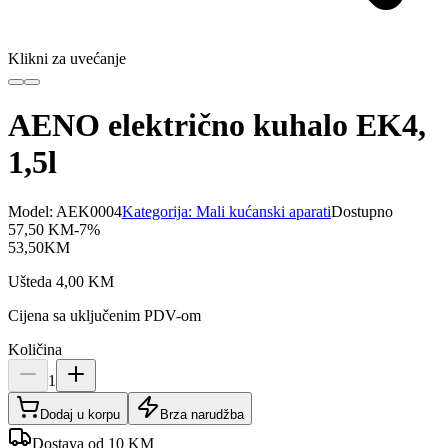
Klikni za uvećanje
AENO električno kuhalo EK4,
1,5l
Model:
AEK0004
Kategorija:
Mali kućanski aparati
Dostupno
57,50
KM
-
7
%
53,50
KM
Ušteda
4,00
KM
Cijena sa uključenim PDV-om
Količina
1
Dodaj u korpu
Brza narudžba
Dostava od 10 KM