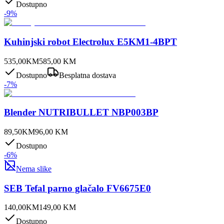
Dostupno
-
9
%
Kuhinjski robot Electrolux E5KM1-4BPT
535,00
KM
585,00
KM
Dostupno
Besplatna dostava
-
7
%
Blender NUTRIBULLET NBP003BP
89,50
KM
96,00
KM
Dostupno
-
6
%
Nema slike
SEB Tefal parno glačalo FV6675E0
140,00
KM
149,00
KM
Dostupno