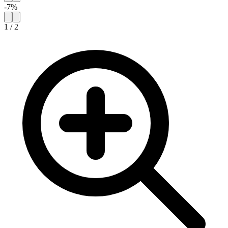
-
7
%
1
/
2