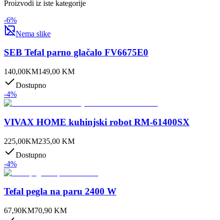
Proizvodi iz iste kategorije
-
6
%
Nema slike
SEB Tefal parno glačalo FV6675E0
140,00
KM
149,00
KM
Dostupno
-
4
%
VIVAX HOME kuhinjski robot RM-61400SX
225,00
KM
235,00
KM
Dostupno
-
4
%
Tefal pegla na paru 2400 W
67,90
KM
70,90
KM