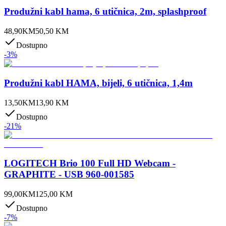
Produžni kabl hama, 6 utičnica, 2m, splashproof
48,90
KM
50,50
KM
Dostupno
-
3
%
Produžni kabl HAMA, bijeli, 6 utičnica, 1,4m
13,50
KM
13,90
KM
Dostupno
-
21
%
LOGITECH Brio 100 Full HD Webcam -
GRAPHITE - USB 960-001585
99,00
KM
125,00
KM
Dostupno
-
7
%