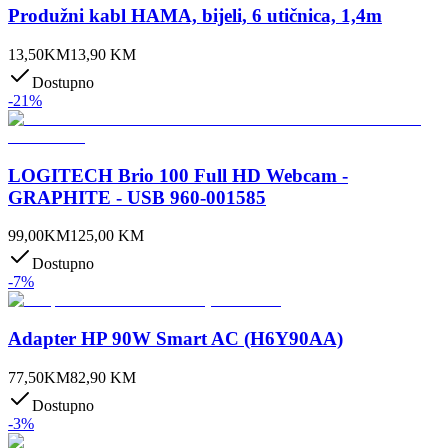
Produžni kabl HAMA, bijeli, 6 utičnica, 1,4m
13,50
KM
13,90
KM
Dostupno
-
21
%
LOGITECH Brio 100 Full HD Webcam -
GRAPHITE - USB 960-001585
99,00
KM
125,00
KM
Dostupno
-
7
%
Adapter HP 90W Smart AC (H6Y90AA)
77,50
KM
82,90
KM
Dostupno
-
3
%