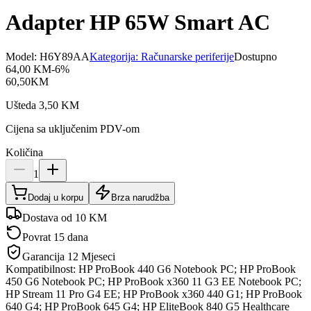
Adapter HP 65W Smart AC
Model:
H6Y89AA
Kategorija:
Računarske periferije
Dostupno
64,00
KM
-
6
%
60,50
KM
Ušteda
3,50
KM
Cijena sa uključenim PDV-om
Količina
1
Dodaj u korpu
Brza narudžba
Dostava od 10 KM
Povrat 15 dana
Garancija
12 Mjeseci
Kompatibilnost: HP ProBook 440 G6 Notebook PC; HP ProBook
450 G6 Notebook PC; HP ProBook x360 11 G3 EE Notebook PC;
HP Stream 11 Pro G4 EE; HP ProBook x360 440 G1; HP ProBook
640 G4; HP ProBook 645 G4; HP EliteBook 840 G5 Healthcare