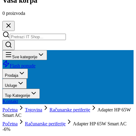
Vaša korpa
0
proizvoda
Sve kategorije
Flash ponude
Prodaja
Usluge
Top Kategorije
Kontakt
Početna
Trgovina
Računarske periferije
Adapter HP 65W
Smart AC
Početna
Računarske periferije
Adapter HP 65W Smart AC
-
6
%