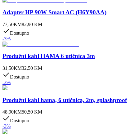
Adapter HP 90W Smart AC (H6Y90AA)
77,50
KM
82,90
KM
Dostupno
-
3
%
Produžni kabl HAMA 6 utičnica 3m
31,50
KM
32,50
KM
Dostupno
-
3
%
Produžni kabl hama, 6 utičnica, 2m, splashproof
48,90
KM
50,50
KM
Dostupno
-
3
%