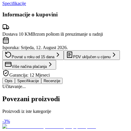
Specifikacije
Informacije o kupovini
Dostava 10 KM
Brzom poštom ili preuzimanje u radnji
Isporuka:
Srijeda, 12. August 2026.
Povrat u roku od
15
dana
PDV uključen u cijenu
Više načina plaćanja
Garancija:
12 Mjeseci
Opis
Specifikacije
Recenzije
Učitavanje...
Povezani proizvodi
Proizvodi iz iste kategorije
-
3
%