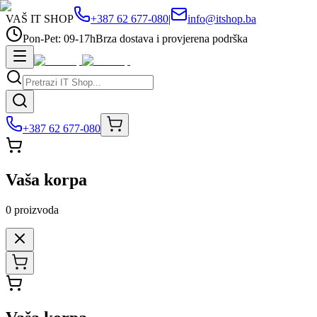
VAŠ IT SHOP
+387 62 677-080
|
info@itshop.ba
Pon-Pet: 09-17h
Brza dostava i provjerena podrška
+387 62 677-080
Vaša korpa
0
proizvoda