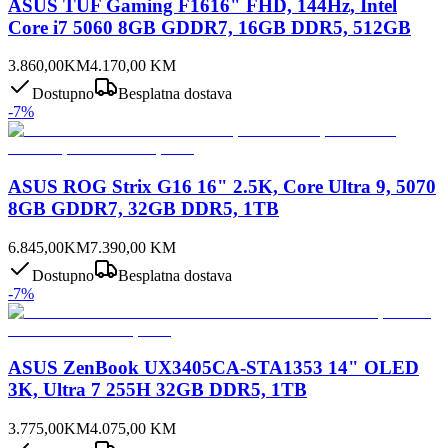
ASUS TUF Gaming F1616" FHD, 144Hz, Intel
Core i7 5060 8GB GDDR7, 16GB DDR5, 512GB
3.860,00
KM
4.170,00
KM
Dostupno
Besplatna dostava
-
7
%
ASUS ROG Strix G16 16" 2.5K, Core Ultra 9, 5070
8GB GDDR7, 32GB DDR5, 1TB
6.845,00
KM
7.390,00
KM
Dostupno
Besplatna dostava
-
7
%
ASUS ZenBook UX3405CA-STA1353 14" OLED
3K, Ultra 7 255H 32GB DDR5, 1TB
3.775,00
KM
4.075,00
KM