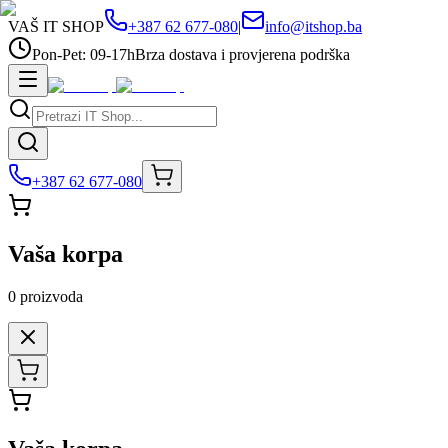
VAŠ IT SHOP
+387 62 677-080
|
info@itshop.ba
Pon-Pet: 09-17h
Brza dostava i provjerena podrška
+387 62 677-080
Vaša korpa
0
proizvoda