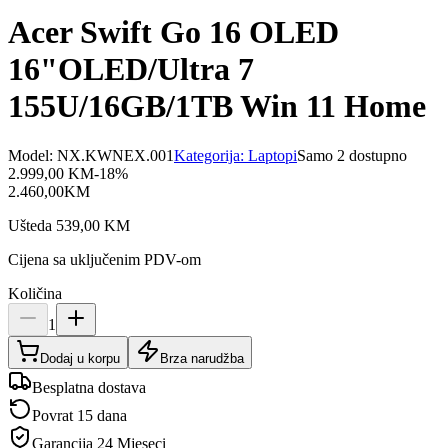
Acer Swift Go 16 OLED
16"OLED/Ultra 7
155U/16GB/1TB Win 11 Home
Model:
NX.KWNEX.001
Kategorija:
Laptopi
Samo 2 dostupno
2.999,00
KM
-
18
%
2.460,00
KM
Ušteda
539,00
KM
Cijena sa uključenim PDV-om
Količina
1
Dodaj u korpu
Brza narudžba
Besplatna dostava
Povrat 15 dana
Garancija
24 Mjeseci