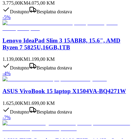
3.775,00
KM
4.075,00
KM
Dostupno
Besplatna dostava
-
5
%
Lenovo IdeaPad Slim 3 15ABR8, 15.6", AMD
Ryzen 7 5825U,16GB,1TB
1.139,00
KM
1.199,00
KM
Dostupno
Besplatna dostava
-
4
%
ASUS VivoBook 15 laptop X1504VA-BQ4271W
1.625,00
KM
1.699,00
KM
Dostupno
Besplatna dostava
-
7
%