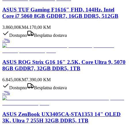
ASUS TUF Gaming F1616" FHD, 144Hz, Intel
Core i7 5060 8GB GDDR7, 16GB DDR5, 512GB
3.860,00
KM
4.170,00
KM
Dostupno
Besplatna dostava
-
7
%
ASUS ROG Strix G16 16" 2.5K, Core Ultra 9, 5070
8GB GDDR7, 32GB DDR5, 1TB
6.845,00
KM
7.390,00
KM
Dostupno
Besplatna dostava
-
7
%
ASUS ZenBook UX3405CA-STA1353 14" OLED
3K, Ultra 7 255H 32GB DDR5, 1TB