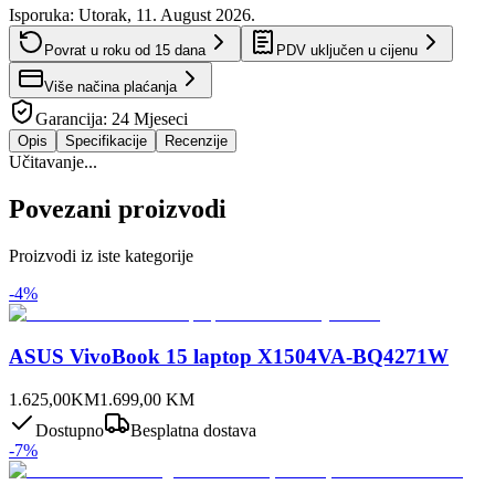
Isporuka:
Utorak, 11. August 2026.
Povrat u roku od
15
dana
PDV uključen u cijenu
Više načina plaćanja
Garancija:
24 Mjeseci
Opis
Specifikacije
Recenzije
Učitavanje...
Povezani proizvodi
Proizvodi iz iste kategorije
-
4
%
ASUS VivoBook 15 laptop X1504VA-BQ4271W
1.625,00
KM
1.699,00
KM
Dostupno
Besplatna dostava
-
7
%