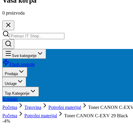
Vaša korpa
0
proizvoda
Sve kategorije
Flash ponude
Prodaja
Usluge
Top Kategorije
Kontakt
Početna
Trgovina
Potrošni materijal
Toner CANON C-EXV 
Početna
Potrošni materijal
Toner CANON C-EXV 29 Black
-
4
%