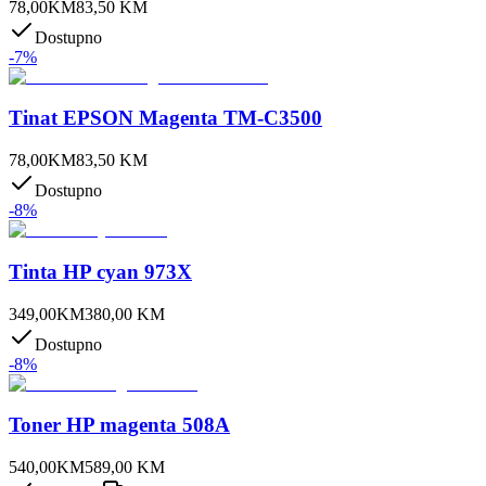
78,00
KM
83,50
KM
Dostupno
-
7
%
Tinat EPSON Magenta TM-C3500
78,00
KM
83,50
KM
Dostupno
-
8
%
Tinta HP cyan 973X
349,00
KM
380,00
KM
Dostupno
-
8
%
Toner HP magenta 508A
540,00
KM
589,00
KM