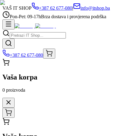
VAŠ IT SHOP
+387 62 677-080
|
info@itshop.ba
Pon-Pet: 09-17h
Brza dostava i provjerena podrška
+387 62 677-080
Vaša korpa
0
proizvoda