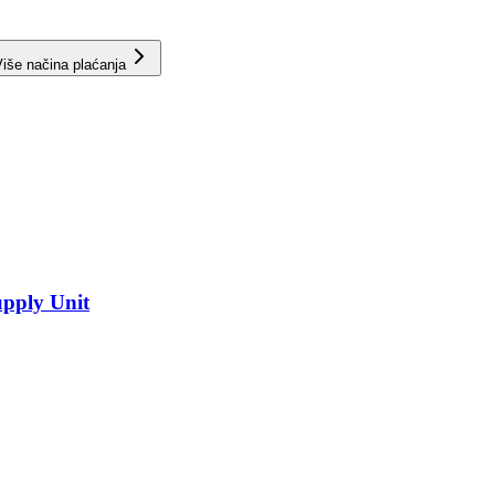
iše načina plaćanja
pply Unit