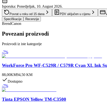
Isporuka:
Ponedjeljak, 10. August 2026.
Povrat u roku od
15
dana
PDV uključen u cijenu
V
Specifikacije
Recenzije
Brend
Canon
Povezani proizvodi
Proizvodi iz iste kategorije
-
7
%
WorkForce Pro WF-C529R / C579R Cyan XL Ink Su
88,00
KM
94,50
KM
Dostupno
-
7
%
Tinta EPSON Yellow TM-C3500