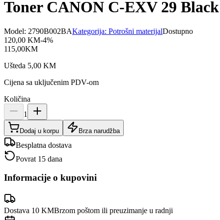
Toner CANON C-EXV 29 Black
Model:
2790B002BA
Kategorija:
Potrošni materijal
Dostupno
120,00
KM
-
4
%
115,00
KM
Ušteda
5,00
KM
Cijena sa uključenim PDV-om
Količina
1
Dodaj u korpu
Brza narudžba
Besplatna dostava
Povrat 15 dana
Informacije o kupovini
Dostava 10 KM
Brzom poštom ili preuzimanje u radnji