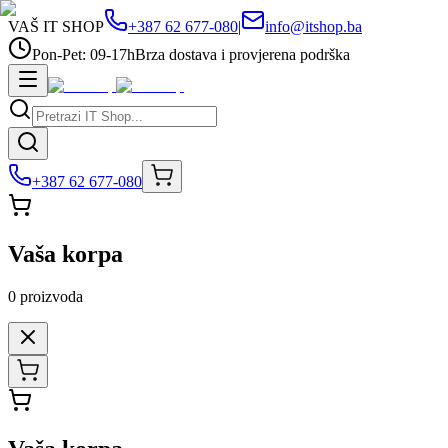
VAŠ IT SHOP
+387 62 677-080
|
info@itshop.ba
Pon-Pet: 09-17h
Brza dostava i provjerena podrška
+387 62 677-080
Vaša korpa
0
proizvoda