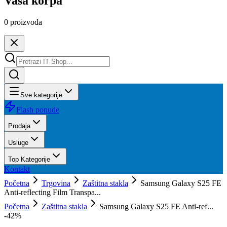
Vaša korpa
0
proizvoda
Sve kategorije
Flash ponude
Prodaja
Usluge
Top Kategorije
Kontakt
Početna
Trgovina
Zaštitna stakla
Samsung Galaxy S25 FE
Anti-reflecting Film Transpa...
Početna
Zaštitna stakla
Samsung Galaxy S25 FE Anti-ref...
-
42
%