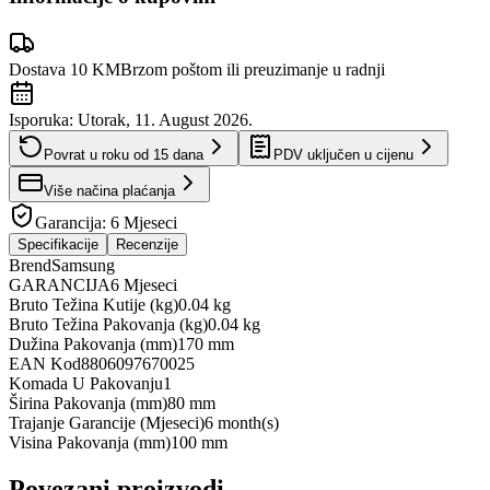
Dostava 10 KM
Brzom poštom ili preuzimanje u radnji
Isporuka:
Utorak, 11. August 2026.
Povrat u roku od
15
dana
PDV uključen u cijenu
Više načina plaćanja
Garancija:
6 Mjeseci
Specifikacije
Recenzije
Brend
Samsung
GARANCIJA
6 Mjeseci
Bruto Težina Kutije (kg)
0.04 kg
Bruto Težina Pakovanja (kg)
0.04 kg
Dužina Pakovanja (mm)
170 mm
EAN Kod
8806097670025
Komada U Pakovanju
1
Širina Pakovanja (mm)
80 mm
Trajanje Garancije (Mjeseci)
6 month(s)
Visina Pakovanja (mm)
100 mm
Povezani proizvodi