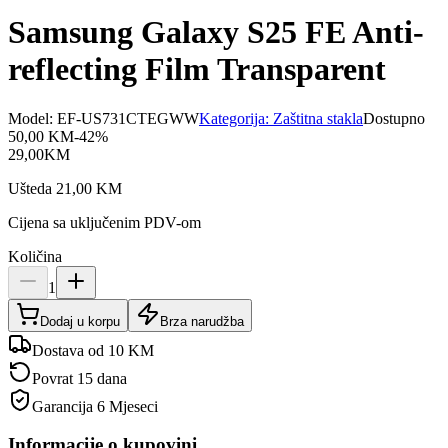
Samsung Galaxy S25 FE Anti-
reflecting Film Transparent
Model:
EF-US731CTEGWW
Kategorija:
Zaštitna stakla
Dostupno
50,00
KM
-
42
%
29,00
KM
Ušteda
21,00
KM
Cijena sa uključenim PDV-om
Količina
1
Dodaj u korpu
Brza narudžba
Dostava od 10 KM
Povrat 15 dana
Garancija
6 Mjeseci
Informacije o kupovini