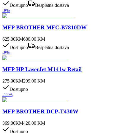
Dostupno
Besplatna dostava
-
8
%
MFP BROTHER MFC-B7810DW
625,00
KM
680,00
KM
Dostupno
Besplatna dostava
-
8
%
MFP HP LaserJet M141w Retail
275,00
KM
299,00
KM
Dostupno
-
12
%
MFP BROTHER DCP-T430W
369,00
KM
420,00
KM
Dostupno