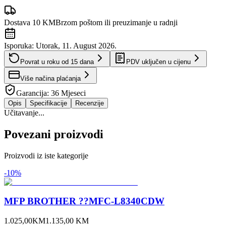
Dostava 10 KM
Brzom poštom ili preuzimanje u radnji
Isporuka:
Utorak, 11. August 2026.
Povrat u roku od
15
dana
PDV uključen u cijenu
Više načina plaćanja
Garancija:
36 Mjeseci
Opis
Specifikacije
Recenzije
Učitavanje...
Povezani proizvodi
Proizvodi iz iste kategorije
-
10
%
MFP BROTHER ??MFC-L8340CDW
1.025,00
KM
1.135,00
KM