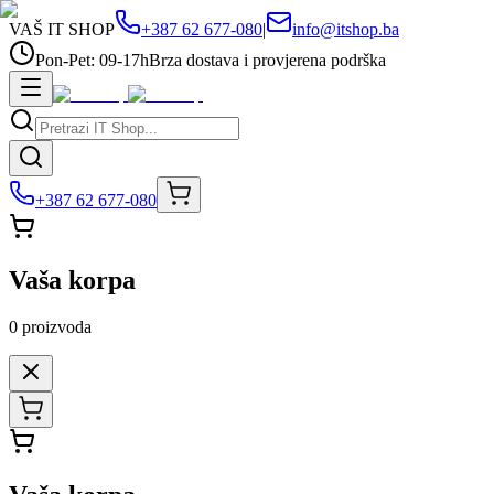
VAŠ IT SHOP
+387 62 677-080
|
info@itshop.ba
Pon-Pet: 09-17h
Brza dostava i provjerena podrška
+387 62 677-080
Vaša korpa
0
proizvoda