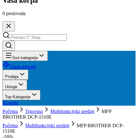
Vaša korpa
0
proizvoda
Sve kategorije
Flash ponude
Prodaja
Usluge
Top Kategorije
Kontakt
Početna
Trgovina
Multifunkcijski uređaji
MFP
BROTHER DCP-1510E
Početna
Multifunkcijski uređaji
MFP BROTHER DCP-
1510E
-
16
%