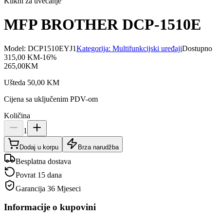
Klikni za uvećanje
MFP BROTHER DCP-1510E
Model:
DCP1510EYJ1
Kategorija:
Multifunkcijski uređaji
Dostupno
315,00
KM
-
16
%
265,00
KM
Ušteda
50,00
KM
Cijena sa uključenim PDV-om
Količina
1
Dodaj u korpu
Brza narudžba
Besplatna dostava
Povrat 15 dana
Garancija
36 Mjeseci
Informacije o kupovini