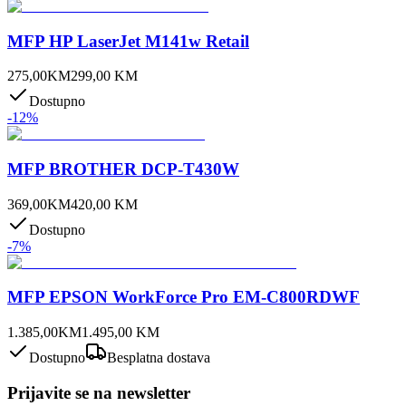
MFP HP LaserJet M141w Retail
275,00
KM
299,00
KM
Dostupno
-
12
%
MFP BROTHER DCP-T430W
369,00
KM
420,00
KM
Dostupno
-
7
%
MFP EPSON WorkForce Pro EM-C800RDWF
1.385,00
KM
1.495,00
KM
Dostupno
Besplatna dostava
Prijavite se na newsletter