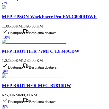
-
7
%
MFP EPSON WorkForce Pro EM-C800RDWF
1.385,00
KM
1.495,00
KM
Dostupno
Besplatna dostava
-
10
%
MFP BROTHER ??MFC-L8340CDW
1.025,00
KM
1.135,00
KM
Dostupno
Besplatna dostava
-
8
%
MFP BROTHER MFC-B7810DW
625,00
KM
680,00
KM
Dostupno
Besplatna dostava
-
8
%