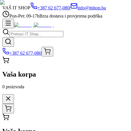
VAŠ IT SHOP
+387 62 677-080
|
info@itshop.ba
Pon-Pet: 09-17h
Brza dostava i provjerena podrška
+387 62 677-080
Vaša korpa
0
proizvoda