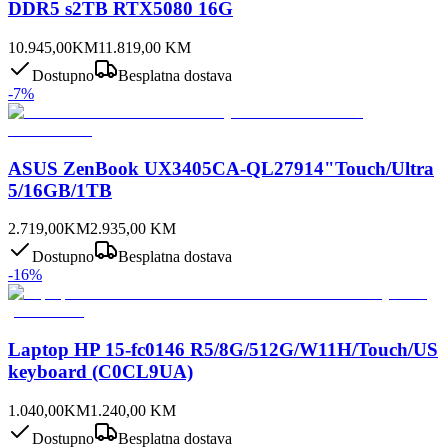
DDR5 s2TB RTX5080 16G
10.945,00
KM
11.819,00
KM
Dostupno
Besplatna dostava
-
7
%
ASUS ZenBook UX3405CA-QL27914"Touch/Ultra
5/16GB/1TB
2.719,00
KM
2.935,00
KM
Dostupno
Besplatna dostava
-
16
%
Laptop HP 15-fc0146 R5/8G/512G/W11H/Touch/US
keyboard (C0CL9UA)
1.040,00
KM
1.240,00
KM
Dostupno
Besplatna dostava