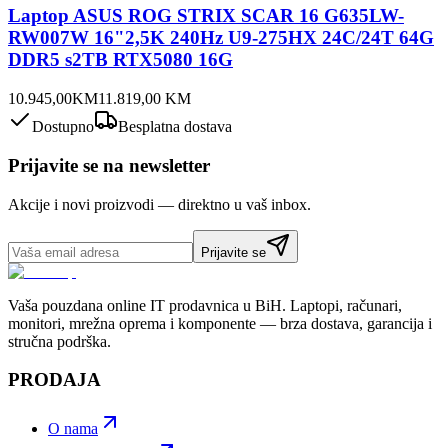
Laptop ASUS ROG STRIX SCAR 16 G635LW-
RW007W 16"2,5K 240Hz U9-275HX 24C/24T 64G
DDR5 s2TB RTX5080 16G
10.945,00
KM
11.819,00
KM
Dostupno
Besplatna dostava
Prijavite se na newsletter
Akcije i novi proizvodi — direktno u vaš inbox.
Prijavite se
Vaša pouzdana online IT prodavnica u BiH. Laptopi, računari,
monitori, mrežna oprema i komponente — brza dostava, garancija i
stručna podrška.
PRODAJA
O nama