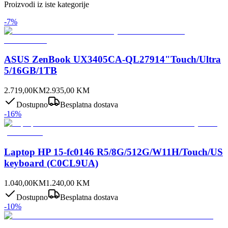
Proizvodi iz iste kategorije
-
7
%
ASUS ZenBook UX3405CA-QL27914"Touch/Ultra
5/16GB/1TB
2.719,00
KM
2.935,00
KM
Dostupno
Besplatna dostava
-
16
%
Laptop HP 15-fc0146 R5/8G/512G/W11H/Touch/US
keyboard (C0CL9UA)
1.040,00
KM
1.240,00
KM
Dostupno
Besplatna dostava
-
10
%