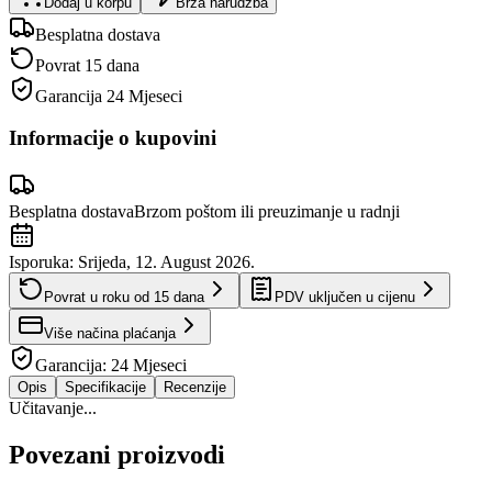
Dodaj u korpu
Brza narudžba
Besplatna dostava
Povrat 15 dana
Garancija
24 Mjeseci
Informacije o kupovini
Besplatna dostava
Brzom poštom ili preuzimanje u radnji
Isporuka:
Srijeda, 12. August 2026.
Povrat u roku od
15
dana
PDV uključen u cijenu
Više načina plaćanja
Garancija:
24 Mjeseci
Opis
Specifikacije
Recenzije
Učitavanje...
Povezani proizvodi