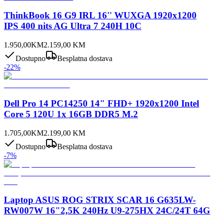
ThinkBook 16 G9 IRL 16'' WUXGA 1920x1200
IPS 400 nits AG Ultra 7 240H 10C
1.950,00
KM
2.159,00
KM
Dostupno
Besplatna dostava
-
22
%
Dell Pro 14 PC14250 14" FHD+ 1920x1200 Intel
Core 5 120U 1x 16GB DDR5 M.2
1.705,00
KM
2.199,00
KM
Dostupno
Besplatna dostava
-
7
%
Laptop ASUS ROG STRIX SCAR 16 G635LW-
RW007W 16"2,5K 240Hz U9-275HX 24C/24T 64G