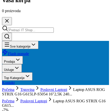
Vaša korpa
0
proizvoda
Sve kategorije
Flash ponude
Prodaja
Usluge
Top Kategorije
Kontakt
Početna
Trgovina
Poslovni Laptopi
Laptop ASUS ROG
STRIX G16 G615LP-S5054 16"2,5K 240...
Početna
Poslovni Laptopi
Laptop ASUS ROG STRIX G16
G615...
-
7
%