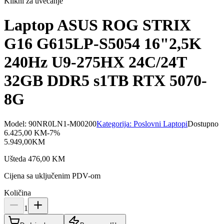
Klikni za uvećanje
Laptop ASUS ROG STRIX
G16 G615LP-S5054 16"2,5K
240Hz U9-275HX 24C/24T
32GB DDR5 s1TB RTX 5070-
8G
Model:
90NR0LN1-M00200
Kategorija:
Poslovni Laptopi
Dostupno
6.425,00
KM
-
7
%
5.949,00
KM
Ušteda
476,00
KM
Cijena sa uključenim PDV-om
Količina
1