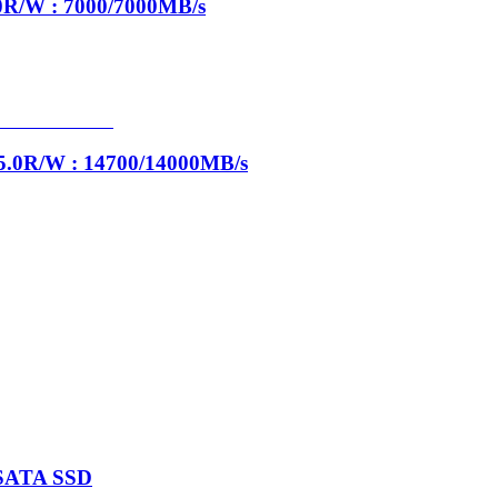
R/W : 7000/7000MB/s
5.0R/W : 14700/14000MB/s
 SATA SSD