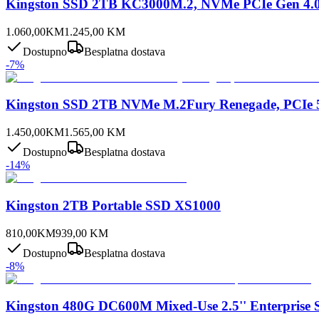
Kingston SSD 2TB KC3000M.2, NVMe PCIe Gen 4.0
1.060,00
KM
1.245,00
KM
Dostupno
Besplatna dostava
-
7
%
Kingston SSD 2TB NVMe M.2Fury Renegade, PCIe 
1.450,00
KM
1.565,00
KM
Dostupno
Besplatna dostava
-
14
%
Kingston 2TB Portable SSD XS1000
810,00
KM
939,00
KM
Dostupno
Besplatna dostava
-
8
%
Kingston 480G DC600M Mixed-Use 2.5'' Enterprise