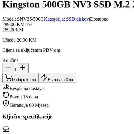
Kingston 500GB NV3 SSD M.2 2
Model:
SNV3S/500G
Kategorija:
SSD diskovi
Dostupno
289,00
KM
-
7
%
269,00
KM
Ušteda
20,00
KM
Cijena sa uključenim PDV-om
Količina
1
Dodaj u korpu
Brza narudžba
Besplatna dostava
Povrat 15 dana
Garancija
60 Mjeseci
Ključne specifikacije