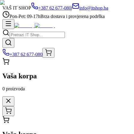
VAŠ IT SHOP
+387 62 677-080
|
info@itshop.ba
Pon-Pet: 09-17h
Brza dostava i provjerena podrška
+387 62 677-080
Vaša korpa
0
proizvoda