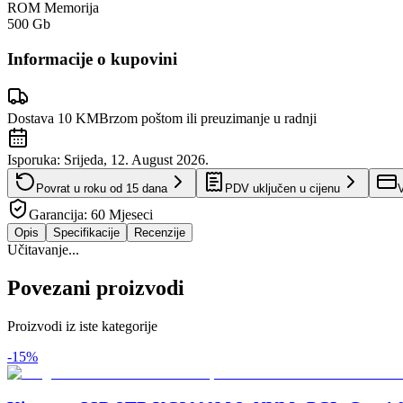
ROM Memorija
500 Gb
Informacije o kupovini
Dostava 10 KM
Brzom poštom ili preuzimanje u radnji
Isporuka:
Srijeda, 12. August 2026.
Povrat u roku od
15
dana
PDV uključen u cijenu
V
Garancija:
60 Mjeseci
Opis
Specifikacije
Recenzije
Učitavanje...
Povezani proizvodi
Proizvodi iz iste kategorije
-
15
%