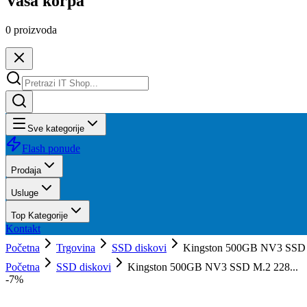
Vaša korpa
0
proizvoda
Sve kategorije
Flash ponude
Prodaja
Usluge
Top Kategorije
Kontakt
Početna
Trgovina
SSD diskovi
Kingston 500GB NV3 SSD M
Početna
SSD diskovi
Kingston 500GB NV3 SSD M.2 228...
-
7
%