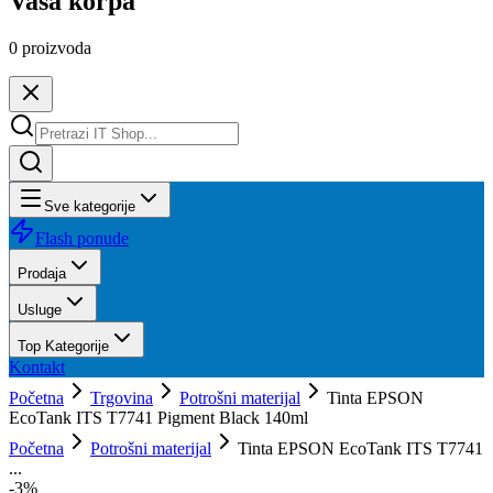
Vaša korpa
0
proizvoda
Sve kategorije
Flash ponude
Prodaja
Usluge
Top Kategorije
Kontakt
Početna
Trgovina
Potrošni materijal
Tinta EPSON
EcoTank ITS T7741 Pigment Black 140ml
Početna
Potrošni materijal
Tinta EPSON EcoTank ITS T7741
...
-
3
%