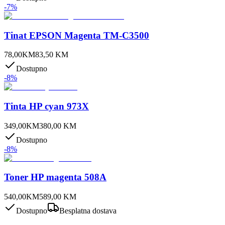
-
7
%
Tinat EPSON Magenta TM-C3500
78,00
KM
83,50
KM
Dostupno
-
8
%
Tinta HP cyan 973X
349,00
KM
380,00
KM
Dostupno
-
8
%
Toner HP magenta 508A
540,00
KM
589,00
KM
Dostupno
Besplatna dostava