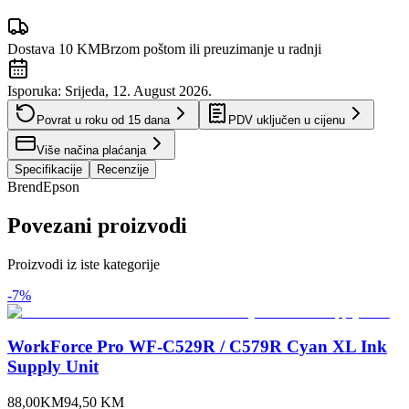
Dostava 10 KM
Brzom poštom ili preuzimanje u radnji
Isporuka:
Srijeda, 12. August 2026.
Povrat u roku od
15
dana
PDV uključen u cijenu
Više načina plaćanja
Specifikacije
Recenzije
Brend
Epson
Povezani proizvodi
Proizvodi iz iste kategorije
-
7
%
WorkForce Pro WF-C529R / C579R Cyan XL Ink
Supply Unit
88,00
KM
94,50
KM