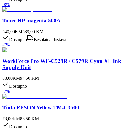
-
8
%
Toner HP magenta 508A
540,00
KM
589,00
KM
Dostupno
Besplatna dostava
-
7
%
WorkForce Pro WF-C529R / C579R Cyan XL Ink
Supply Unit
88,00
KM
94,50
KM
Dostupno
-
7
%
Tinta EPSON Yellow TM-C3500
78,00
KM
83,50
KM
Dostupno