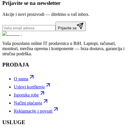
Prijavite se na newsletter
Akcije i novi proizvodi — direktno u vaš inbox.
Prijavite se
Vaša pouzdana online IT prodavnica u BiH. Laptopi, računari,
monitori, mrežna oprema i komponente — brza dostava, garancija i
stručna podrška.
PRODAJA
O nama
Uslovi korištenja
Isporuka robe
Načini plaćanja
Reklamacije i povrati
USLUGE