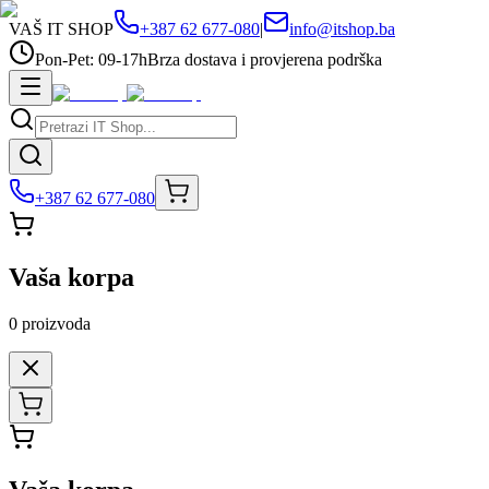
VAŠ IT SHOP
+387 62 677-080
|
info@itshop.ba
Pon-Pet: 09-17h
Brza dostava i provjerena podrška
+387 62 677-080
Vaša korpa
0
proizvoda