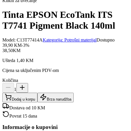
Klikni za uvećanje
Tinta EPSON EcoTank ITS
T7741 Pigment Black 140ml
Model:
C13T77414A
Kategorija:
Potrošni materijal
Dostupno
39,90
KM
-
3
%
38,50
KM
Ušteda
1,40
KM
Cijena sa uključenim PDV-om
Količina
1
Dodaj u korpu
Brza narudžba
Dostava od 10 KM
Povrat 15 dana
Informacije o kupovini